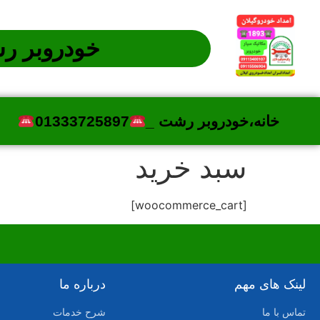
خودروبر ر
خانه،خودروبر رشت _
01333725897
سبد خرید
[woocommerce_cart]
لینک های مهم
درباره ما
تماس با ما
شرح خدمات