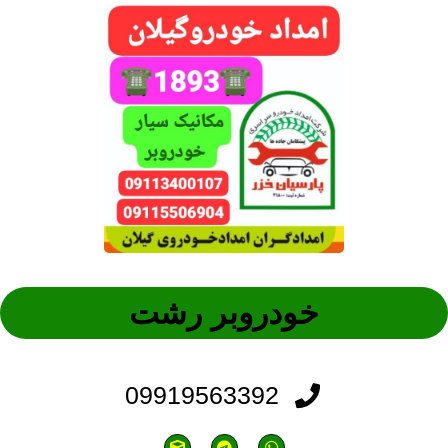
خودروبر رشت
09919563392